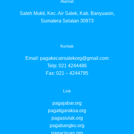
Alamat
p
p
Saleh Mukti, Kec. Air Salek, Kab. Banyuasin,
p
p
Sumatera Selatan 30973
p
p
p
p
Kontak
p
p
Email:
pagakecairsalekorg@gmail.com
p
Telp: 021 4244486
p
Fax: 021 – 4244795
p
p
p
Link
p
p
pagajabar.org
p
p
pagatigaraksa.org
p
pagasiulak.org
p
pagabangko.org
pagaciruas.org