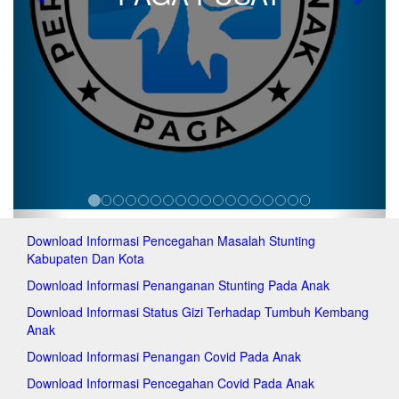
Previous
Next
p
p
p
p
p
p
p
p
p
p
p
p
p
Download Informasi Pencegahan Masalah Stunting
p
Kabupaten Dan Kota
p
p
Download Informasi Penanganan Stunting Pada Anak
p
Download Informasi Status Gizi Terhadap Tumbuh Kembang
p
Anak
p
p
Download Informasi Penangan Covid Pada Anak
p
Download Informasi Pencegahan Covid Pada Anak
p